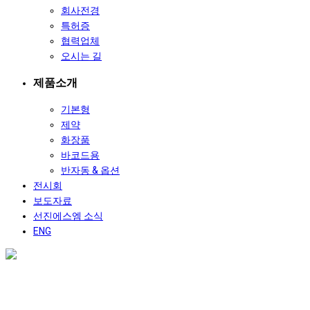
회사전경
특허증
협력업체
오시는 길
제품소개
기본형
제약
화장품
바코드용
반자동 & 옵션
전시회
보도자료
선진에스엠 소식
ENG