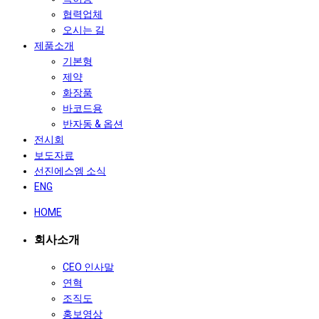
협력업체
오시는 길
제품소개
기본형
제약
화장품
바코드용
반자동 & 옵션
전시회
보도자료
선진에스엠 소식
ENG
HOME
회사소개
CEO 인사말
연혁
조직도
홍보영상