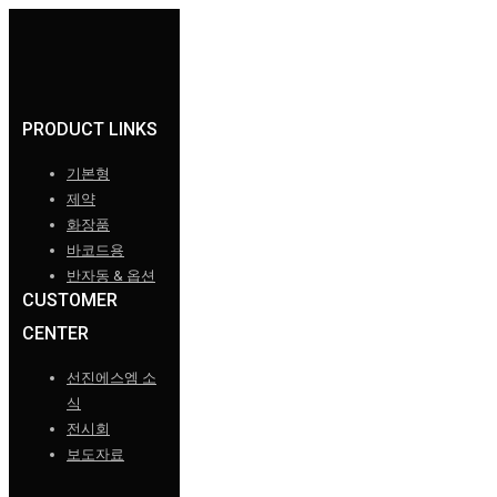
PRODUCT LINKS
기본형
제약
화장품
바코드용
반자동 & 옵션
CUSTOMER
CENTER
선진에스엠 소
식
전시회
보도자료