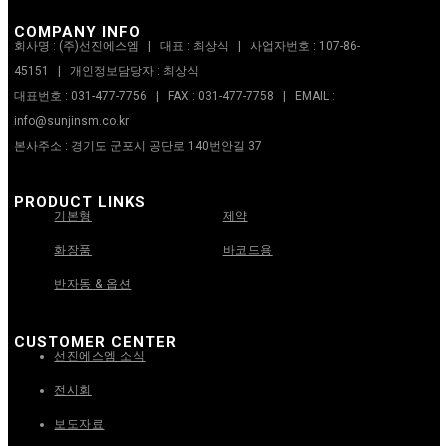
COMPANY INFO
회사명 : (주)선진에스엠 | 대표 : 최상식 | 사업자번호 : 107-86-
45151 | 개인정보담당자 : 최상식
대표번호 : 031-477-7756 | FAX : 031-477-7758 | EMAIL :
info@sunjinsm.co.kr
본사주소 : 경기도 군포시 공단로 140번안길 37
PRODUCT LINKS
기본형
제약
화장품
바코드용
반자동 & 옵션
CUSTOMER CENTER
선진에스엠 소식
전시회
보도자료