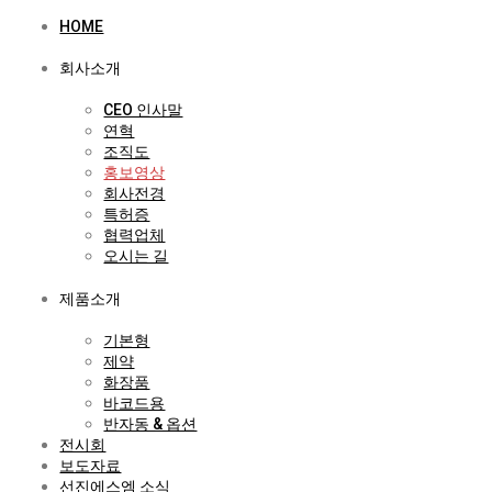
HOME
회사소개
CEO 인사말
연혁
조직도
홍보영상
회사전경
특허증
협력업체
오시는 길
제품소개
기본형
제약
화장품
바코드용
반자동 & 옵션
전시회
보도자료
선진에스엠 소식