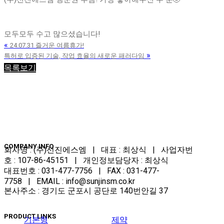
모두모두 수고 많으셨습니다!
«
24.07.31 즐거운 여름휴가!
»
특허로 입증된 기술, 작업 효율의 새로운 패러다임
목록보기
COMPANY INFO
회사명 : (주)선진에스엠 | 대표 : 최상식 | 사업자번
호 : 107-86-45151 | 개인정보담당자 : 최상식
대표번호 : 031-477-7756 | FAX : 031-477-
7758 | EMAIL : info@sunjinsm.co.kr
본사주소 : 경기도 군포시 공단로 140번안길 37
PRODUCT LINKS
기본형
제약